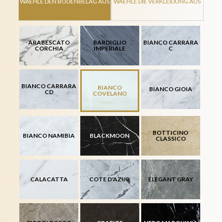
WAEHLE DEN BODENBELAG AUS
WAEHLE DIE VERKLEIDUNG AUS
ARABESCATO
BARDIGLIO
BIANCO CARRARA
CORCHIA
IMPERIALE
C
BIANCO CARRARA
BIANCO
BIANCO GIOIA
CD
COVELANO
BOTTICINO
BIANCO NAMIBIA
BLACKMOON
CLASSICO
CALACATTA
COTE D'AZUR
ELEGANT GRAY