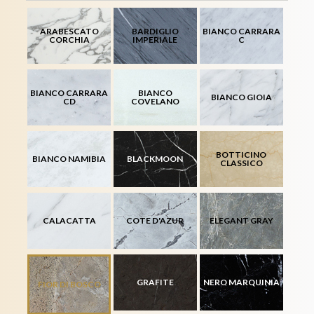
ARABESCATO
BARDIGLIO
BIANCO CARRARA
CORCHIA
IMPERIALE
C
BIANCO CARRARA
BIANCO
BIANCO GIOIA
CD
COVELANO
BOTTICINO
BIANCO NAMIBIA
BLACKMOON
CLASSICO
CALACATTA
COTE D'AZUR
ELEGANT GRAY
GRAFITE
NERO MARQUINIA
FIOR DI BOSCO