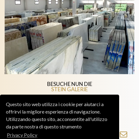
BESUCHE NUN DIE
STEIN GALERIE
Lassen Sie sich von der grossen Auswahl der Stein Galerie
Questo sito web utilizza i cookie per aiutarci a
inspirieren!
offrirvi la migliore esperienza di navigazione.
Utilizzando questo sito, acconsentite all'utilizzo
da parte nostra di questo strumento
KOMMENDE MESSEN >
Privacy Policy