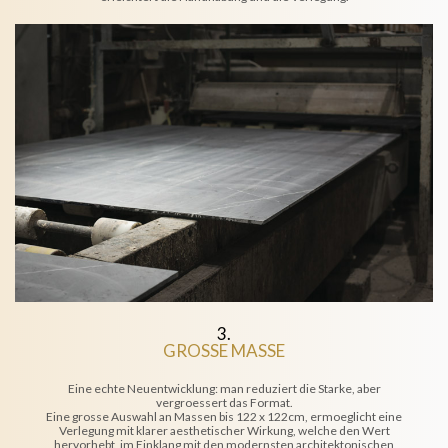
3.
GROSSE MASSE
Eine echte Neuentwicklung: man reduziert die Starke, aber
vergroessert das Format.
Eine grosse Auswahl an Massen bis 122 x 122cm, ermoeglicht eine
Verlegung mit klarer aesthetischer Wirkung, welche den Wert
hervorhebt, im Einklang mit den modernsten architektonischen