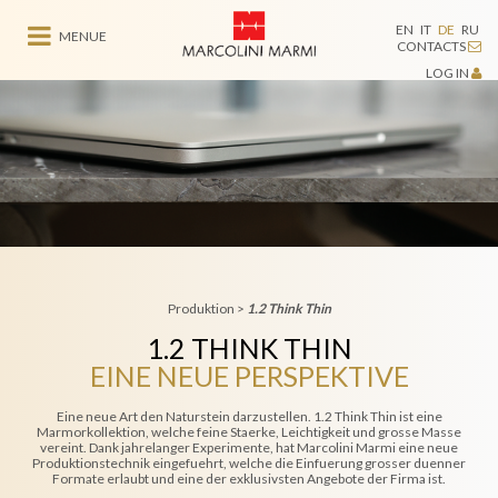
EN
IT
DE
RU
MENUE
CONTACTS
LOG IN
Produktion
>
1.2 Think Thin
1.2 THINK THIN
EINE NEUE PERSPEKTIVE
Eine neue Art den Naturstein darzustellen. 1.2 Think Thin ist eine
Marmorkollektion, welche feine Staerke, Leichtigkeit und grosse Masse
vereint. Dank jahrelanger Experimente, hat Marcolini Marmi eine neue
Produktionstechnik eingefuehrt, welche die Einfuerung grosser duenner
Formate erlaubt und eine der exklusivsten Angebote der Firma ist.