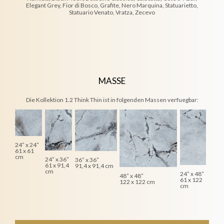
Elegant Grey, Fior di Bosco, Grafite, Nero Marquina, Statuarietto,
Statuario Venato, Vratza, Zecevo
MASSE
Die Kollektion 1.2 Think Thin ist in folgenden Massen verfuegbar:
24” x 24”
61 x 61
cm
24” x 36”
36” x 36”
61 x 91,4
91,4 x 91,4 cm
cm
24” x 48”
48” x 48”
61 x 122
122 x 122 cm
cm