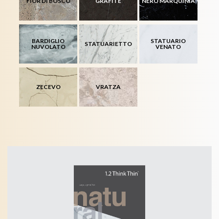
FIOR DI BOSCO
GRAFITE
NERO MARQUINIA
BARDIGLIO
STATUARIO
STATUARIETTO
NUVOLATO
VENATO
ZECEVO
VRATZA