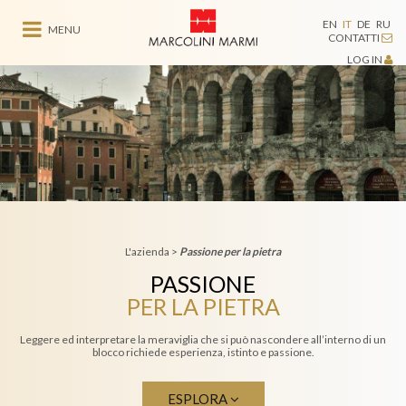
EN
IT
DE
RU
MENU
CONTATTI
LOG IN
L'azienda
>
Passione per la pietra
PASSIONE
PER LA PIETRA
Leggere ed interpretare la meraviglia che si può nascondere all’interno di un
blocco richiede esperienza, istinto e passione.
ESPLORA